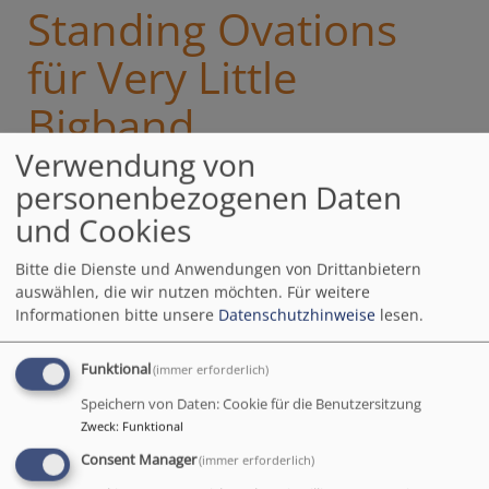
Standing Ovations
für Very Little
Bigband
Verwendung von
personenbezogenen Daten
Standing Ovations nach
und Cookies
zwei Stunden
mitreißendem Sound:
Bitte die Dienste und Anwendungen von Drittanbietern
"Richard Roblee's Very
auswählen, die wir nutzen möchten.
Für weitere
Little Big Band" hat das
Informationen bitte unsere
Datenschutzhinweise
lesen.
Auerbacher Publikum
begeistert - und das
Funktional
(immer erforderlich)
schon zum fünften Mal.
Speichern von Daten: Cookie für die Benutzersitzung
Jürgen Hahn, Richard Roblee und Mathias Grabisch
Zweck
:
Funktional
haben wieder eine tolle Performance abgeliefert.
Consent Manager
(immer erforderlich)
Beeindruckend ist das Repertoire dieses Trios: