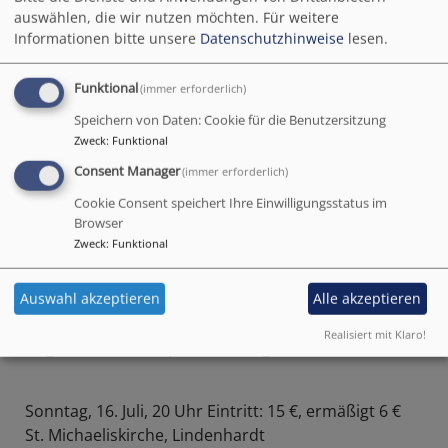
auswählen, die wir nutzen möchten.
Für weitere
Empore St. Bartholomäuskirche, Pegnitz
Informationen bitte unsere
Datenschutzhinweise
lesen.
“Die fürchterlichen Fünf”
Orgelkonzert für Kinder
Funktional
Musik von Michael Benedict Bender
(immer erforderlich)
Text: Wolf Erlbruch
Speichern von Daten: Cookie für die Benutzersitzung
Jörg Fuhr, Orgel
Zweck
:
Funktional
Christian Fuhr, Sprecher
Consent Manager
(immer erforderlich)
Cookie Consent speichert Ihre Einwilligungsstatus im
Browser
Sonntag, 9. Juli, 17 Uhr Eintritt: 15 €, ermäßigt 6 €
Zweck
:
Funktional
Christuskirche, Auerbach
Richard Roblee‘s Very little Bigband
Richard Roblee, Posaune und Gesang
Auswahl akzeptieren
Alle akzeptieren
Matthias Grabisch, Bass-Posaune und Susaphon
Realisiert mit Klaro!
Jürgen Hahn, Trompete und Flügelhorn
Sonntag, 16. Juli, 20 Uhr Eintritt: 15 €, ermäßigt 6 €
St. Michaeliskirche, Lindenhardt