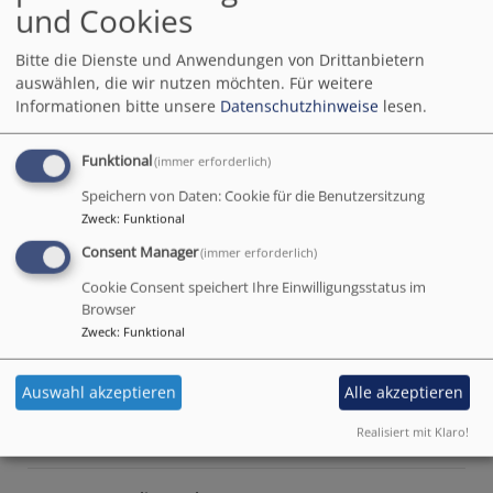
und Cookies
Kantorei St. Bartholomäus
Bitte die Dienste und Anwendungen von Drittanbietern
Leitung: Jörg Fuhr
auswählen, die wir nutzen möchten.
Für weitere
Informationen bitte unsere
Datenschutzhinweise
lesen.
Sonntag, 30. Juni, 19 Uhr
Funktional
(immer erforderlich)
Eintritt: 15 €, ermäßigt 6 €
Speichern von Daten: Cookie für die Benutzersitzung
Stadtpfarrkirche, Betzenstein
Zweck
:
Funktional
Consent Manager
(immer erforderlich)
Eröffnungskonzert - Terzo Brass
Cookie Consent speichert Ihre Einwilligungsstatus im
René Bauer und Michael Lindner, Trompete
Browser
Zweck
:
Funktional
Eckhard Bosch, Waldhorn
Karl Hufnagel und Klaus Hammer, Posaune
Auswahl akzeptieren
Alle akzeptieren
Realisiert mit Klaro!
Roland Weiss, Orgel